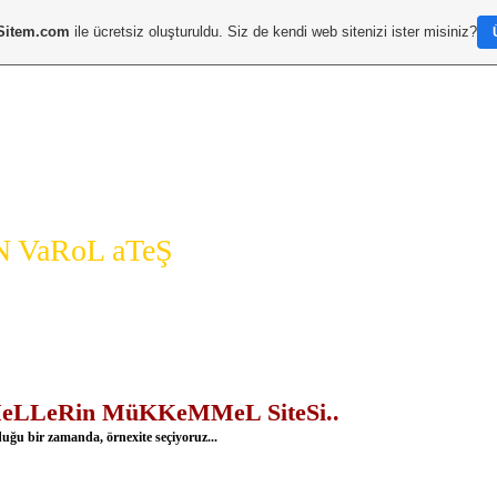
Sitem.com
ile ücretsiz oluşturuldu. Siz de kendi web sitenizi ister misiniz?
a Sayfa
TOPLiST
D*i*N*i*Z"
Menü
LeRin MüKKeMMeL SiteSi..
duğu bir zamanda, örnexite seçiyoruz...
H
S
Ha