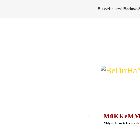
Bu web sitesi
Bedava-
üYe KaYıT
üYe GiRisi
An
"H*O*Ş*G*e*L*
MüKKeMMeL
x
Milyonların tek çatı ol