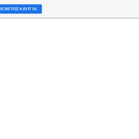
ÜCRETSIZ KAYIT OL
TML KoDLaRı
üPeR VideoLar
berler