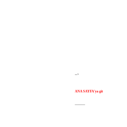
-->
ANA SAYFA'ya git
______