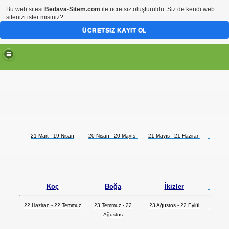
Bu web sitesi
Bedava-Sitem.com
ile ücretsiz oluşturuldu. Siz de kendi web
sitenizi ister misiniz?
ÜCRETSIZ KAYIT OL
21 Mart - 19 Nisan
20 Nisan - 20 Mayıs
21 Mayıs - 21 Haziran
Koç
Boğa
İkizler
22 Haziran - 22 Temmuz
23 Temmuz - 22
23 Ağustos - 22 Eylül
Ağustos