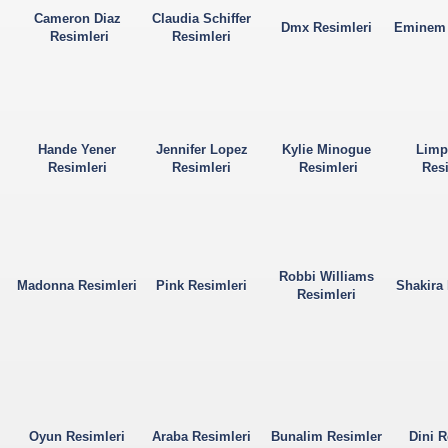
Cameron Diaz
Claudia Schiffer
Dmx Resimleri
Eminem 
Resimleri
Resimleri
Hande Yener
Jennifer Lopez
Kylie Minogue
Limp 
Resimleri
Resimleri
Resimleri
Resi
Robbi Williams
Madonna Resimleri
Pink Resimleri
Shakira 
Resimleri
Oyun Resimleri
Araba Resimleri
Bunalim Resimler
Dini R