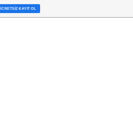
ÜCRETSIZ KAYIT OL
TML KoDLaRı
üPeR VideoLar
berler