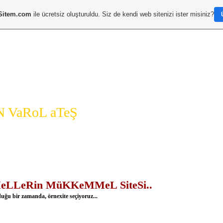
Sitem.com
ile ücretsiz oluşturuldu. Siz de kendi web sitenizi ister misiniz?
a Sayfa
TOPLiST
D*i*N*i*Z"
Menü
LeRin MüKKeMMeL SiteSi..
duğu bir zamanda, örnexite seçiyoruz...
H
S
Ha