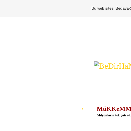
Bu web sitesi
Bedava-
üYe KaYıT
üYe GiRisi
An
"H*O*Ş*G*e*L*
MüKKeMMeL
x
Milyonların tek çatı ol